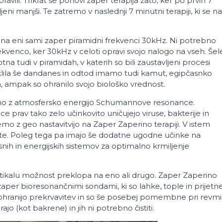
avili. Trikrat se ponovi zaper terapija zato, ker po prvih 7
jeni manjši. Te zatremo v naslednji 7 minutni terapiji, ki se na
ej na eni sami zaper piramidni frekvenci 30kHz. Ni potrebno
rekvenco, ker 30kHz v celoti opravi svojo nalogo na vseh. Šel
tna tudi v piramidah, v katerih so bili zaustavljeni procesi
 vzklila še dandanes in odtod imamo tudi kamut, egipčasnko
a, ampak so ohranilo svojo biološko vrednost.
zano z atmosfersko energijo Schumannove resonance.
rav tako zelo učinkovito uničujejo viruse, bakterije in
 z geo nastavitvijo na Zaper Zaperino terapiji. V istem
razite. Poleg tega pa imajo še dodatne ugodne učinke na
nih in energijskih sistemov za optimalno krmiljenje
stikalu možnost preklopa na eno ali drugo. Zaper Zaperino
zaper bioresonančnimi sondami, ki so lahke, tople in prijetn
 ohranijo prekrvavitev in so še posebej pomembne pri revmi
rajo (kot bakrene) in jih ni potrebno čistiti.