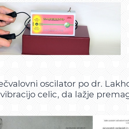
ečvalovni oscilator po dr. Lak
 vibracijo celic, da lažje prem