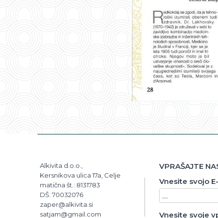
Alkivita d.o.o.,
VPRAŠAJTE NAS
Kersnikova ulica 17a, Celje
Vnesite svojo E
matična št.: 8131783
DŠ: 70032076
zaper@alkivita.si
satjam@gmail.com
Vnesite svoje v