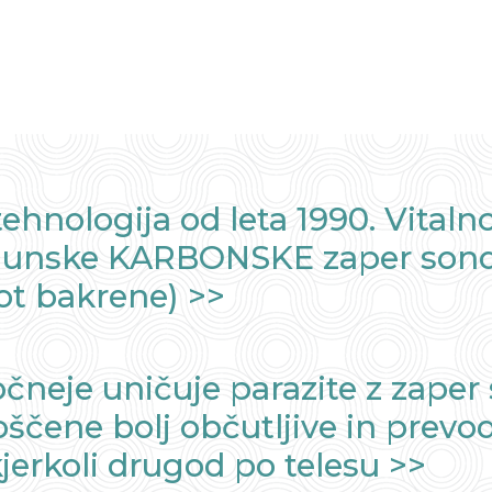
ehnologija od leta 1990. Vitaln
rhunske KARBONSKE zaper sonde,
kot bakrene) >>
neje uničuje parazite z zaper 
čene bolj občutljive in prevo
kjerkoli drugod po telesu >>