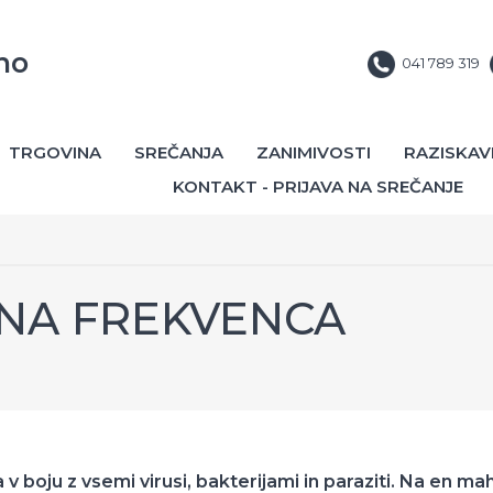
no
041 789 319
TRGOVINA
SREČANJA
ZANIMIVOSTI
RAZISKAV
KONTAKT - PRIJAVA NA SREČANJE
DNA FREKVENCA
 boju z vsemi virusi, bakterijami in paraziti. Na en ma