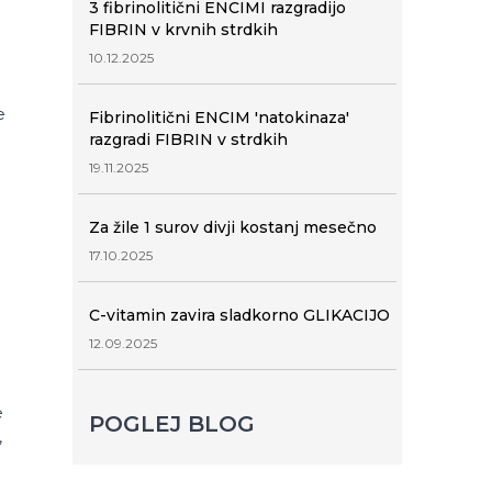
3 fibrinolitični ENCIMI razgradijo
FIBRIN v krvnih strdkih
10.12.2025
e
Fibrinolitični ENCIM 'natokinaza'
razgradi FIBRIN v strdkih
19.11.2025
Za žile 1 surov divji kostanj mesečno
17.10.2025
C-vitamin zavira sladkorno GLIKACIJO
12.09.2025
e
POGLEJ BLOG
,