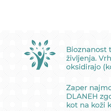
Bioznanost t
življenja. V
oksidirajo (
Zaper najmoč
DLANEH zgoš
kot na koži 