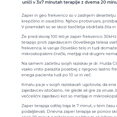
uniči v 3x7 minutah terapije z dvema 20 mi
Zaper in geo frekvenco so v zadnjem desetletju o
krepčilno in osvežilno. Njihov protivirusni, protibak
V piramidah so se skozi tisočletja obdržala žita
Že pred skoraj 100 leti je zaper frekvenco 30kHz o
terapijo proti zajedavcem človeškega telesa vse
frekvenca, ki varuje človeško telo in tudi domače ž
mikroskopskimi črvički, metljaji ind drugimi nem
Na samem začetku svojih raziskav je dr. Hulda Cla
vsako vrsto parazita posebej z njegovo lastno fre
enega pacienta tudi po 10 ur in več.
Kmalu pa je v svojih raziskavah ugotovila, da en
zajedavcev istočasno, ne glede ali gre za viruse, 
večcelični zajedavci kot so metljaji in mikroskopski
Zaper terapija odtlej traja le 7 minut, v tem času o
podaljševati. Dnevna zaper terapija se ponovi sk