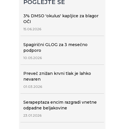
POGLEJTE ŠE
3% DMSO 'okulus' kapljice za blagor
OČI
15.06.2026
Spagirični GLOG za 3 mesečno
podporo
10.05.2026
Preveč znižan krvni tlak je lahko
nevaren
01.03.2026
Serapeptaza encim razgradi vnetne
odpadne beljakovine
23.01.2026