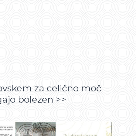
hovskem za celično moč
agajo bolezen >>