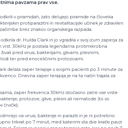
nutnima pavzama prav vse.
dkrili v piramidah, zato delujejo piramide na človeka
terijskin protiparazitni in revitalitacijski učinek je zdravilen.
 in začimbe brez znakov organskega razpada.
dkrila dr. Hulda Clark in jo vgradila v svoj izum zaperja za
h vrst. 30kHz je postala legendarna protimikrobna
ivali pred virusi, bakterijami, glivami, plesnimi,
atodi ter pred enoceličnimi protozoami.
rk delala zaper terapije s svojimi pacienti po 3 minute za
kvenco. Dnevna zaper terapija je na ta način trajala za
a sama, zaper frekvenca 30kHz istočasno zatre vse vrste
bakterije, protozoe, glive, plesni ali nematode (to so
 črvički).
dmrejo vsi virusi, bakterije in paraziti in je ni potrebno
upno trikrat po 7 minut, med katerimi sta dve kratki pavzi