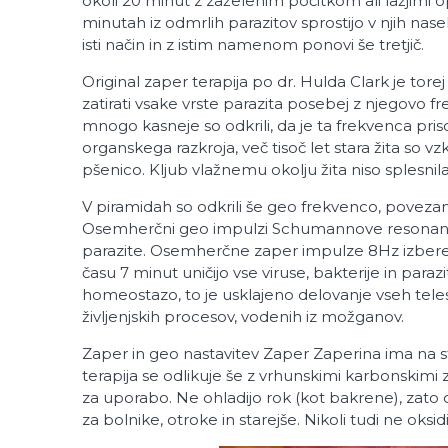
okoli 20 minut z zaželenim počitkom ali lažjimi opr
minutah iz odmrlih parazitov sprostijo v njih nasel
isti način in z istim namenom ponovi še tretjič.
Original zaper terapija po dr. Hulda Clark je tor
zatirati vsake vrste parazita posebej z njegovo f
mnogo kasneje so odkrili, da je ta frekvenca priso
organskega razkroja, več tisoč let stara žita so
pšenico. Kljub vlažnemu okolju žita niso splesnil
V piramidah so odkrili še geo frekvenco, pove
Osemherčni geo impulzi Schumannove resonance p
parazite. Osemherčne zaper impulze 8Hz izberemo
času 7 minut uničijo vse viruse, bakterije in pa
homeostazo, to je usklajeno delovanje vseh teles
življenjskih procesov, vodenih iz možganov.
Zaper in geo nastavitev Zaper Zaperina ima na 
terapija se odlikuje še z vrhunskimi karbonskimi 
za uporabo. Ne ohladijo rok (kot bakrene), zato
za bolnike, otroke in starejše. Nikoli tudi ne oksidi