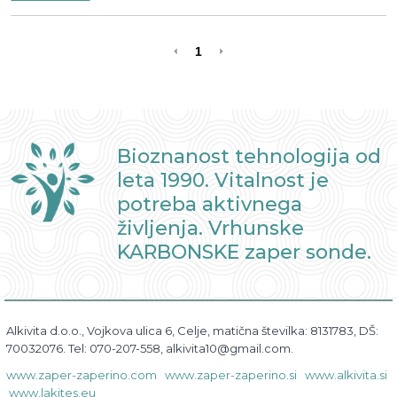
1
Bioznanost tehnologija od
leta 1990. Vitalnost je
potreba aktivnega
življenja. Vrhunske
KARBONSKE zaper sonde.
Alkivita d.o.o., Vojkova ulica 6, Celje, matična številka: 8131783, DŠ:
70032076. Tel: 070-207-558, alkivita10@gmail.com.
www.zaper-zaperino.com
www.zaper-zaperino.si
www.alkivita.si
www.lakites.eu