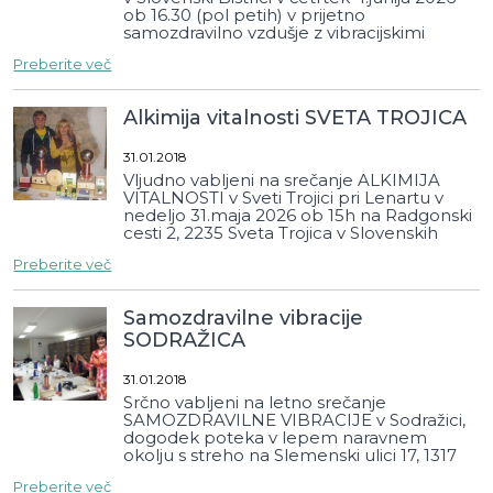
ob 16.30 (pol petih) v prijetno
samozdravilno vzdušje z vibracijskimi
napravami.
Preberite več
Alkimija vitalnosti SVETA TROJICA
31.01.2018
Vljudno vabljeni na srečanje ALKIMIJA
VITALNOSTI v Sveti Trojici pri Lenartu v
nedeljo 31.maja 2026 ob 15h na Radgonski
cesti 2, 2235 Sveta Trojica v Slovenskih
goricah v prijetnem samozdravilnem
Preberite več
vzdušju domačije Oaza svetlobe, Olge in
Liam Šebinek.
Samozdravilne vibracije
SODRAŽICA
31.01.2018
Srčno vabljeni na letno srečanje
SAMOZDRAVILNE VIBRACIJE v Sodražici,
dogodek poteka v lepem naravnem
okolju s streho na Slemenski ulici 17, 1317
Sodražica, v sredo 20.maja 2026 ob 18h,
Preberite več
pod okriljem društva ZDRAV.