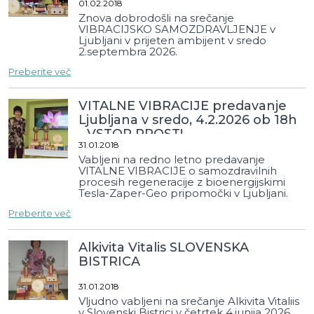
01.02.2018
Znova dobrodošli na srečanje
VIBRACIJSKO SAMOZDRAVLJENJE v
Ljubljani v prijeten ambijent v sredo
2.septembra 2026.
Preberite več
VITALNE VIBRACIJE predavanje
Ljubljana v sredo, 4.2.2026 ob 18h
- VSTOP PROST!
31.01.2018
Vabljeni na redno letno predavanje
VITALNE VIBRACIJE o samozdravilnih
procesih regeneracije z bioenergijskimi
Tesla-Zaper-Geo pripomočki v Ljubljani.
VSTOP PROST!
Preberite več
Alkivita Vitalis SLOVENSKA
BISTRICA
31.01.2018
Vljudno vabljeni na srečanje Alkivita Vitaliis
v Slovenski Bistrici v četrtek 4.junija 2026