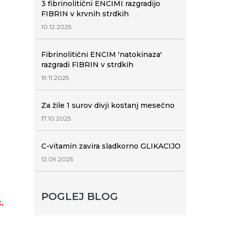
3 fibrinolitični ENCIMI razgradijo
FIBRIN v krvnih strdkih
10.12.2025
Fibrinolitični ENCIM 'natokinaza'
razgradi FIBRIN v strdkih
19.11.2025
Za žile 1 surov divji kostanj mesečno
17.10.2025
C-vitamin zavira sladkorno GLIKACIJO
12.09.2025
POGLEJ BLOG
,