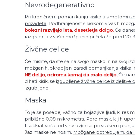
Nevrodegenerativno
Pri kroničnem pomanjkanju kisika ti simptomi izg
prizadeta
. Podhranjenost s kisikom v vaših mož
bolezni razvijajo leta, desetletja dolgo.
Če danes
razgradnja v vaših možganih pričela že pred 20-30
Živčne celice
Če mislite, da ste se na svojo masko in na svoj izd
možganih, okrepljeni zaradi pomanjkanja kisika, 
NE delijo, oziroma komaj da malo delijo.
Če nam
dihati kisik, se i
zgubljene živčne celice iz delitve
izgubljeno.
Maska
To je še posebej važno za bojazljive ljudi, ki res mi
približno
0,08 mikrometra
. Pore mask, ki jih upo
tisočkrat večje od virusov)in se pri vsakem pranj
Jaz maske ne nosim.
Možgane potrebujem, da l