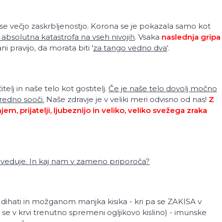
se večjo zaskrbljenostjo. Korona se je pokazala samo kot
e absolutna katastrofa na vseh nivojih
. Vsaka
naslednja gripa
 pravijo, da morata biti '
za tango vedno dva
'.
itelj in naše telo kot gostitelj.
Če je naše telo dovolj močno
edno sooči.
Naše zdravje je v veliki meri odvisno od nas!
Z
m, prijatelji, ljubeznijo in veliko, veliko svežega zraka
veduje. In kaj nam v zameno priporoča?
dihati in možganom manjka kisika - kri pa se ZAKISA v
 se v krvi trenutno spremeni ogljikovo kislino) - imunske