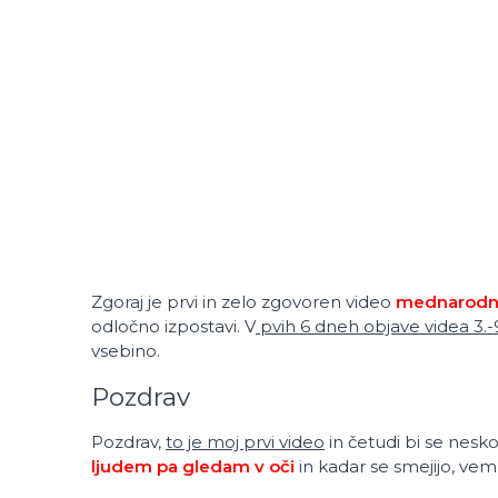
Zgoraj je prvi in zelo zgovoren video
mednarodne 
odločno izpostavi. V
pvih 6 dneh objave videa 3.-9
vsebino.
Pozdrav
Pozdrav,
to je moj prvi video
in četudi bi se nesk
ljudem pa gledam v oči
in kadar se smejijo, vem