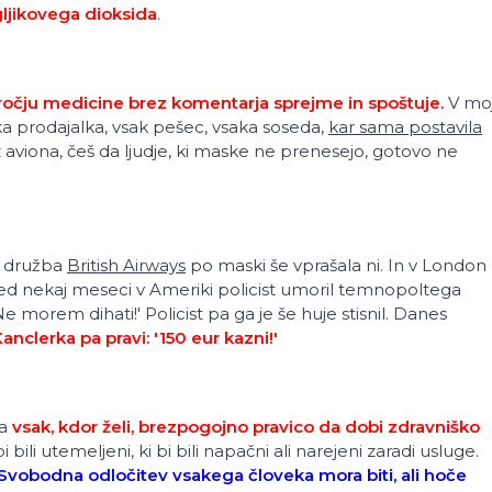
gljikovega dioksida
.
očju medicine brez komentarja sprejme in spoštuje.
V moj
saka prodajalka, vsak pešec, vsaka soseda,
kar sama postavila
aviona, češ da ljudje, ki maske ne prenesejo, gotovo ne
ka družba
British Airways
po maski še vprašala ni. In v London
red nekaj meseci v Ameriki policist umoril temnopoltega
e morem dihati!' Policist pa ga je še huje stisnil. Danes
nclerka pa pravi: '150 eur kazni!'
ma
v
sak, kdor želi, brezpogojno pravico da dobi zdravniško
i bili utemeljeni, ki bi bili napačni ali narejeni zaradi usluge.
Svobodna odločitev vsakega človeka mora biti, ali hoče