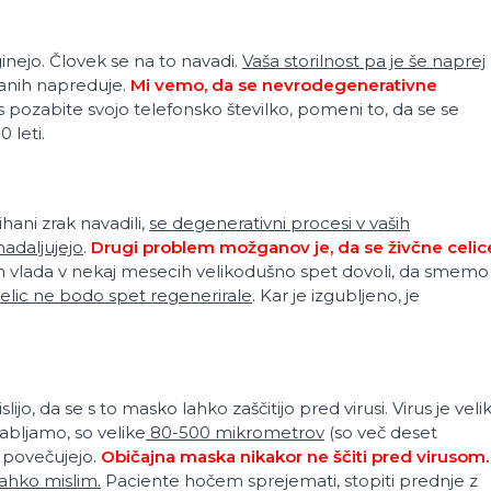
inejo. Človek se na to navadi.
Vaša storilnost pa je še naprej
ganih napreduje.
Mi vemo, da se nevrodegenerativne
 pozabite svojo telefonsko številko, pomeni to, da se se
 leti.
ihani zrak navadili,
se degenerativni procesi v vaših
nadaljujejo
.
Drugi problem možganov je, da se živčne celic
 vlada v nekaj mesecih velikodušno spet dovoli, da smemo
 celic ne bodo spet regenerirale
. Kar je izgubljeno, je
slijo, da se s to masko lahko zaščitijo pred virusi. Virus je veli
rabljamo, so velike
80-500 mikrometrov
(so več deset
u povečujejo.
Običajna maska nikakor ne ščiti pred virusom.
ahko mislim.
Paciente hočem sprejemati, stopiti prednje z