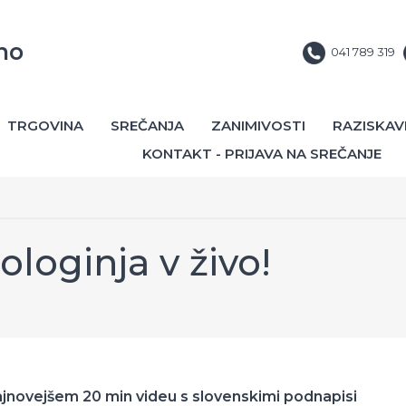
no
041 789 319
TRGOVINA
SREČANJA
ZANIMIVOSTI
RAZISKAV
KONTAKT - PRIJAVA NA SREČANJE
oginja v živo!
ajnovejšem 20 min videu s slovenskimi podnapisi