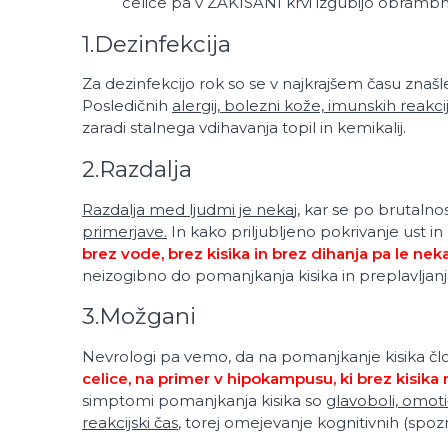
celice pa v ZAKISANI krvi izgubijo obramb
1.Dezinfekcija
Za dezinfekcijo rok so se v najkrajšem času znaš
Posledičnih
alergij, bolezni kože, imunskih reakci
zaradi stalnega vdihavanja topil in kemikalij.
2.Razdalja
Razdalja med ljudmi je neka
j, kar se po brutalno
primerjave.
In kako priljubljeno pokrivanje ust in
brez vode, brez kisika in brez dihanja pa le nek
neizogibno do pomanjkanja kisika in preplavljanj
3.Možgani
Nevrologi pa vemo, da na pomanjkanje kisika člov
celice, na primer v hipokampusu, ki brez kisika 
simptomi pomanjkanja kisika so
glavoboli, omoti
reakcijski čas
, torej omejevanje kognitivnih (spo