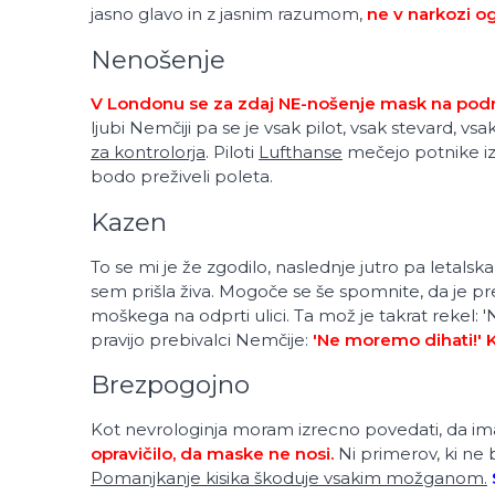
jasno glavo in z jasnim razumom,
ne v narkozi o
Nenošenje
V Londonu se za zdaj NE-nošenje mask na podr
ljubi Nemčiji pa se je vsak pilot, vsak stevard, v
za kontrolorja
. Piloti
Lufthanse
mečejo potnike iz 
bodo preživeli poleta.
Kazen
To se mi je že zgodilo, naslednje jutro pa letals
sem prišla živa. Mogoče se še spomnite, da je p
moškega na odprti ulici. Ta mož je takrat rekel: 'N
pravijo prebivalci Nemčije:
'Ne moremo dihati!' Ka
Brezpogojno
Kot nevrologinja moram izrecno povedati, da i
opravičilo, da maske ne nosi.
Ni primerov, ki ne b
Pomanjkanje kisika škoduje vsakim možganom.