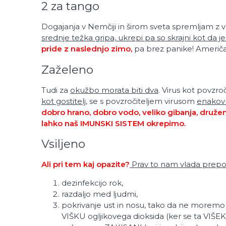
2 za tango
Dogajanja v Nemčiji in širom sveta spremljam z v
srednje težka gripa, ukrepi pa so skrajni kot da j
pride z naslednjo zimo,
pa brez panike! Američani
Zaželeno
Tudi za
okužbo morata biti dva
. Virus kot povzroč
kot gostitelj,
se s povzročiteljem virusom
enakovr
dobro hrano, dobro vodo, veliko gibanja, druženje
lahko naš IMUNSKI SISTEM okrepimo.
Vsiljeno
Ali pri tem kaj opazite?
Prav to nam vlada prepo
dezinfekcijo rok,
razdaljo med ljudmi,
pokrivanje ust in nosu, tako da ne moremo 
VIŠKU ogljikovega dioksida (ker se ta VIŠEK