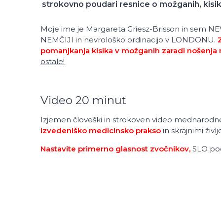
strokovno poudari resnice o možganih, kisiku
Moje ime je Margareta Griesz-Brisson in sem N
NEMČIJI in nevrološko ordinacijo v LONDONU.
pomanjkanja kisika v možganih zaradi nošenja
ostale!
Video 20 minut
Izjemen človeški in strokoven video mednarod
izvedeniško medicinsko prakso
in skrajnimi živl
Nastavite primerno glasnost zvočnikov,
SLO pod