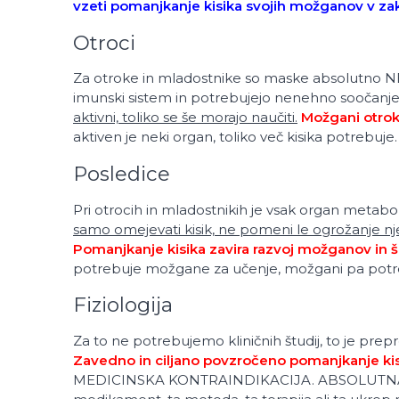
vzeti pomanjkanje kisika svojih možganov v zaku
Otroci
Za otroke in mladostnike so maske absolutno NE! 
imunski sistem in potrebujejo nenehno soočan
aktivni, toliko se še morajo naučiti.
Možgani otroka
aktiven je neki organ, toliko več kisika potrebuje.
Posledice
Pri otrocih in mladostnikih je vsak organ metabo
samo omejevati kisik, ne pomeni le ogrožanje nj
Pomanjkanje kisika zavira razvoj možganov in šk
potrebuje možgane za učenje, možgani pa potrebuj
Fiziologija
Za to ne potrebujemo kliničnih študij, to je prep
Zavedno in ciljano povzročeno pomanjkanje kis
MEDICINSKA KONTRAINDIKACIJA. ABSOLUTNA 