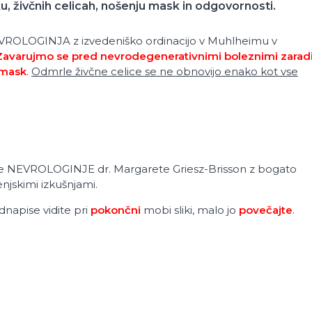
, živčnih celicah, nošenju mask in odgovornosti.
EVROLOGINJA z izvedeniško ordinacijo v Muhlheimu v
Zavarujmo se pred nevrodegenerativnimi boleznimi zarad
 mask
.
Odmrle živčne celice se ne obnovijo enako kot vse
ne NEVROLOGINJE dr. Margarete Griesz-Brisson z bogato
jenjskimi izkušnjami.
napise vidite pri
pokončni
mobi sliki, malo jo
povečajte
.