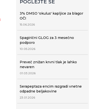
POGLEJTE ŠE
3% DMSO 'okulus' kapljice za blagor
OČI
i
15.06.2026
Spagirični GLOG za 3 mesečno
podporo
10.05.2026
Preveč znižan krvni tlak je lahko
nevaren
01.03.2026
Serapeptaza encim razgradi vnetne
odpadne beljakovine
23.01.2026