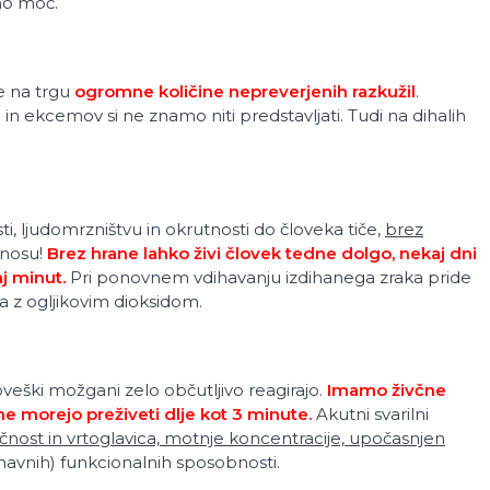
no moč.
le na trgu
ogromne količine nepreverjenih razkužil
.
j
in ekcemov si ne znamo niti predstavljati. Tudi na dihalih
sti, ljudomrzništvu in okrutnosti do človeka tiče,
brez
 nosu!
Brez hrane lahko živi človek tedne dolgo, nekaj dni
aj minut.
Pri ponovnem vdihavanju izdihanega zraka pride
a z ogljikovim dioksidom.
eški možgani zelo občutljivo reagirajo.
Imamo živčne
ne morejo preživeti dlje kot 3 minute.
Akutni svarilni
čnost in vrtoglavica, motnje koncentracije, upočasnjen
znavnih) funkcionalnih sposobnosti.