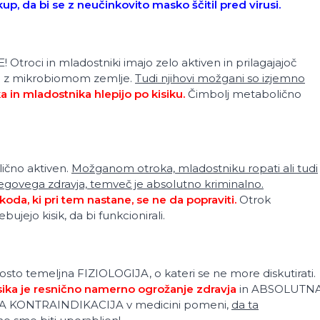
p, da bi se z neučinkovito masko ščitil pred virusi.
Otroci in mladostniki imajo zelo aktiven in prilagajajoč
je z mikrobiomom zemlje.
Tudi njihovi možgani so izjemno
 in mladostnika hlepijo po kisiku.
Čimbolj metabolično
lično aktiven.
Možganom otroka, mladostniku ropati ali tudi
egovega zdravja, temveč je absolutno kriminalno.
oda, ki pri tem nastane, se ne da popraviti.
Otrok
ejo kisik, da bi funkcionirali.
rosto temeljna FIZIOLOGIJA, o kateri se ne more diskutirati.
ika je resnično namerno ogrožanje zdravja
in ABSOLUTN
KONTRAINDIKACIJA v medicini pomeni,
da ta