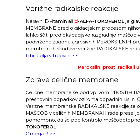
Verižne radikalske reakcije
Naravni E-vitamin ali
d
-ALFA-TOKOFEROL
je gla
MEMBRANE pred oksidacijskim procesom njihov
lahko ščiti pred oksidacijsko razgradnjo maš
podvržene zagonu agresivnih PEROKSILNIH prosti
membranah škodljive verižne RADIKALSKE re
Izbira olja v trgovini >>
Peroksilni prosti radikali
Zdrave celične membrane
Celične membrane se pod vplivom PROSTIH RADIK
presnovnih odpadkov oziroma odpadnih kislin. Ce
Verižne membranske RADIKALSKE reakcije se ob 
MAŠČOB v celičnih MEMBRANAH rade preselijo še 
pomembno, da so pod kontrolo maščobotopnega a
TOKOFEROL.
Omega-3 >>