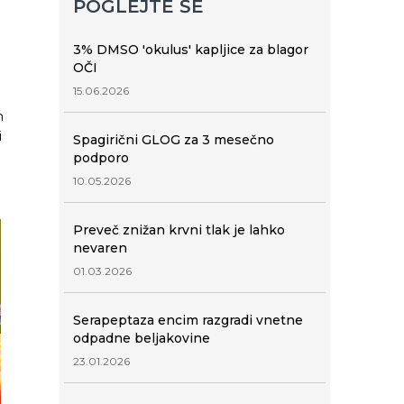
POGLEJTE ŠE
3% DMSO 'okulus' kapljice za blagor
OČI
15.06.2026
n
i
Spagirični GLOG za 3 mesečno
podporo
10.05.2026
Preveč znižan krvni tlak je lahko
nevaren
01.03.2026
Serapeptaza encim razgradi vnetne
odpadne beljakovine
23.01.2026