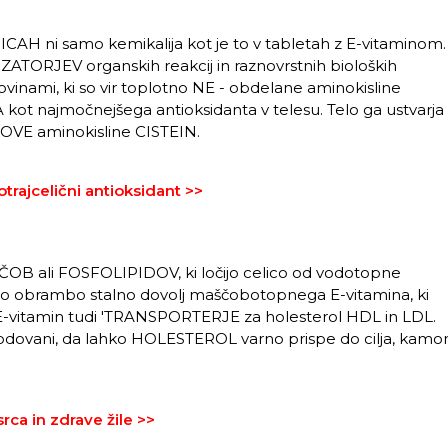
 ni samo kemikalija kot je to v tabletah z E-vitaminom.
TORJEV organskih reakcij in raznovrstnih bioloških
ovinami, ki so vir toplotno NE - obdelane aminokisline
kot najmočnejšega antioksidanta v telesu. Telo ga ustvarja
UROVE aminokisline CISTEIN.
otrajcelični antioksidant >>
B ali FOSFOLIPIDOV, ki ločijo celico od vodotopne
vojo obrambo stalno dovolj maščobotopnega E-vitamina, ki
vitamin tudi 'TRANSPORTERJE za holesterol HDL in LDL.
dovani, da lahko HOLESTEROL varno prispe do cilja, kamo
rca in zdrave žile >>