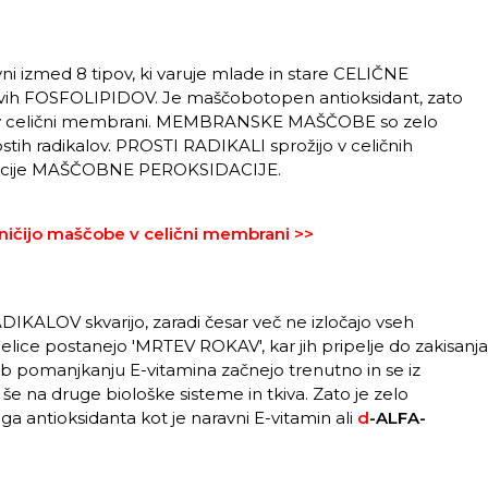
vni izmed 8 tipov, ki varuje mlade in stare CELIČNE
ih FOSFOLIPIDOV. Je maščobotopen antioksidant, zato
čob v celični membrani. MEMBRANSKE MAŠČOBE so zelo
h radikalov. PROSTI RADIKALI sprožijo v celičnih
akcije MAŠČOBNE PEROKSIDACIJE.
 uničijo maščobe v celični membrani >>
ALOV skvarijo, zaradi česar več ne izločajo vseh
lice postanejo 'MRTEV ROKAV', kar jih pripelje do zakisanja
pomanjkanju E-vitamina začnejo trenutno in se iz
na druge biološke sisteme in tkiva. Zato je zelo
ntioksidanta kot je naravni E-vitamin ali
d
-
ALFA-