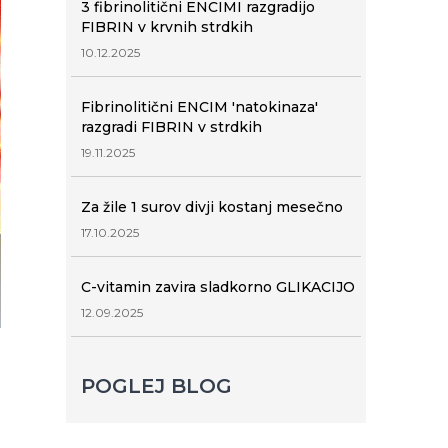
3 fibrinolitični ENCIMI razgradijo
FIBRIN v krvnih strdkih
10.12.2025
Fibrinolitični ENCIM 'natokinaza'
razgradi FIBRIN v strdkih
19.11.2025
Za žile 1 surov divji kostanj mesečno
17.10.2025
C-vitamin zavira sladkorno GLIKACIJO
12.09.2025
POGLEJ BLOG