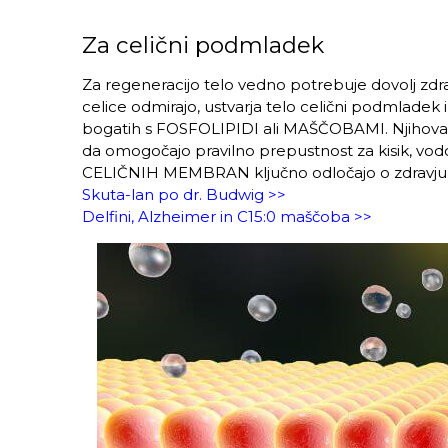
Za celični podmladek
Za regeneracijo telo vedno potrebuje dovolj zdrav
celice odmirajo, ustvarja telo celični podmla
bogatih s FOSFOLIPIDI ali MAŠČOBAMI. Njihova nal
da omogočajo pravilno prepustnost za kisik, vod
CELIČNIH MEMBRAN ključno odločajo o zdravju cel
Skuta-lan po dr. Budwig >>
Delfini, Alzheimer in C15:0 maščoba >>