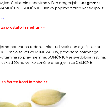
ebavljive. C-vitamin nabavimo v Dm drogerijah,
100 gramski
 NAMOČENE SONČNICE lahko pojemo z žlico kar skupaj z
 >>
 za prostato in mehur >>
parkrat na teden, lahko tudi vsak dan dlje časa kot
NČNICE imajo še veliko MINERALOV, predvsem naravnega
vitamina so prav izjemne. SONČNICA je svetlobna rastlina,
h uskladiščeno veliko sončne energije in za CELIČNE
 za čvrste kosti in zobe >>