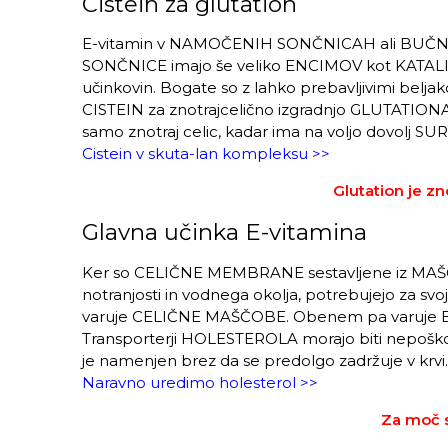
Cistein za glutation
E-vitamin v NAMOČENIH SONČNICAH ali BUČNICAH
SONČNICE imajo še veliko ENCIMOV kot KATALIZA
učinkovin. Bogate so z lahko prebavljivimi beljak
CISTEIN za znotrajcelično izgradnjo GLUTATIONA 
samo znotraj celic, kadar ima na voljo dovolj S
Cistein v skuta-lan kompleksu >>
Glutation je zn
Glavna učinka E-vitamina
Ker so CELIČNE MEMBRANE sestavljene iz MAŠČO
notranjosti in vodnega okolja, potrebujejo za s
varuje CELIČNE MAŠČOBE. Obenem pa varuje E-
Transporterji HOLESTEROLA morajo biti nepoško
je namenjen brez da se predolgo zadržuje v krvi.
Naravno uredimo holesterol >>
Za moč s