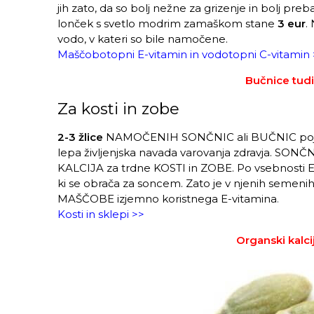
jih zato, da so bolj nežne za grizenje in bolj pr
lonček s svetlo modrim zamaškom stane
3 eur
.
vodo, v kateri so bile namočene.
Maščobotopni E-vitamin in vodotopni C-vitamin
Bučnice tudi
Za kosti in zobe
2-3 žlice
NAMOČENIH SONČNIC ali BUČNIC pojemo 
lepa življenjska navada varovanja zdravja. SO
KALCIJA za trdne KOSTI in ZOBE. Po vsebnosti E-
ki se obrača za soncem. Zato je v njenih semeni
MAŠČOBE izjemno koristnega E-vitamina
.
Kosti in sklepi >>
Organski kalcij