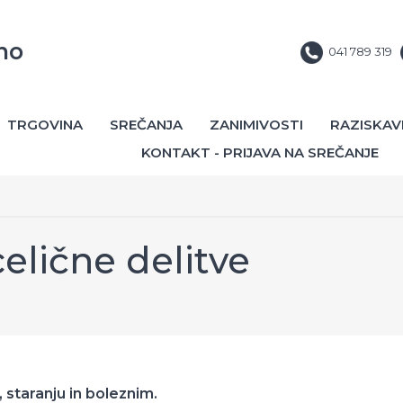
no
041 789 319
TRGOVINA
SREČANJA
ZANIMIVOSTI
RAZISKAV
KONTAKT - PRIJAVA NA SREČANJE
elične delitve
 staranju in boleznim.