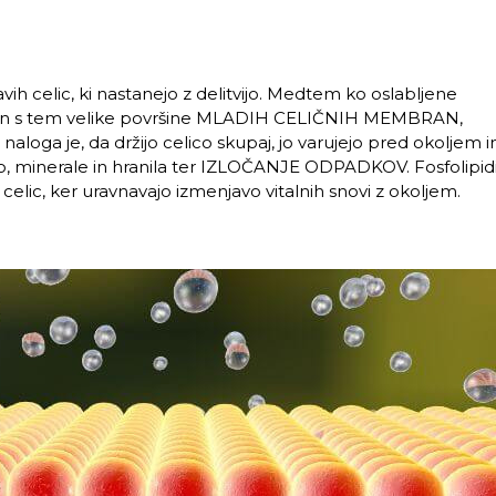
ih celic, ki nastanejo z delitvijo. Medtem ko oslabljene
dek in s tem velike površine MLADIH CELIČNIH MEMBRAN,
oga je, da držijo celico skupaj, jo varujejo pred okoljem i
o, minerale in hranila ter IZLOČANJE ODPADKOV. Fosfolipid
ic, ker uravnavajo izmenjavo vitalnih snovi z okoljem.