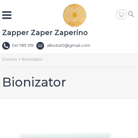
Zapper Zaper Zaperino
041 789 319
alkivita10@gmail.com
Domov
Bionizator
Bionizator