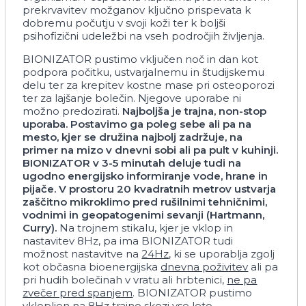
prekrvavitev možganov ključno prispevata k
dobremu počutju v svoji koži ter k boljši
psihofizični udeležbi na vseh področjih življenja.
BIONIZATOR pustimo vključen noč in dan kot
podpora počitku, ustvarjalnemu in študijskemu
delu ter za krepitev kostne mase pri osteoporozi
ter za lajšanje bolečin. Njegove uporabe ni
možno predozirati.
Najboljša je trajna, non-stop
uporaba. Postavimo ga poleg sebe ali pa na
mesto, kjer se družina najbolj zadržuje, na
primer na mizo v dnevni sobi ali pa pult v kuhinji.
BIONIZATOR v 3-5 minutah deluje tudi na
ugodno energijsko informiranje vode, hrane in
pijače. V prostoru 20 kvadratnih metrov ustvarja
zaščitno mikroklimo pred rušilnimi tehničnimi,
vodnimi in geopatogenimi sevanji (Hartmann,
Curry).
Na trojnem stikalu, kjer je vklop in
nastavitev 8Hz, pa ima BIONIZATOR tudi
možnost nastavitve na
24Hz
, ki se uporablja zgolj
kot občasna bioenergijska
dnevna poživitev
ali pa
pri hudih bolečinah v vratu ali hrbtenici,
ne pa
zvečer pred spanjem
. BIONIZATOR pustimo
vklopljen na
8Hz
trajno skozi vse leto.