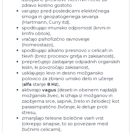
zdravo kostno gostoto
varujejo pred posledicami električnega
smoga in geopatogenega sevanja
(Hartmann, Curry itd),
spodbujajo imunsko odpornost (krvni in
limfni obtok),
vračajo psihofizično ravnovesje
(homeostazo),
spodbujajo alkalno presnovo v celicah in
tkivih (brez procesov gnitja in zakisanosti),
preprečujejo zastajanje odpadnih organskih
kislin, ki povzročajo zakisanost,
usklajujejo levo in desno možgansko
polovico za zbrano umsko delo in učenje
(
alfa
stanje
8 Hz
),
aktivirajo
vagus
(deseti in obenem najdaljši
možganski živec, ki izhaja iz možganov in
zaobjema srce, sapnik, žrelo in želodec) kot
parasimpatično živčevje, ki deluje proti
stresu,
zmanjšajo telesne bolečine vseh vrst
(okrepijo sinapse, to so povezave med
živčnimi celicami),