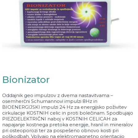
Bionizator
Oddajnik geo impulzov z dvema nastavitvama –
osemherčni Schumannovi impulzi 8Hz in
BIOENERGIJSKI impulzi 24 Hz za energijsko poživitev
cirkulacije KOSTNIH celic in proti bolečinam. Spodbujajo
PIEZOELEKTRIČNI naboj v KOSTNIH CELICAH za
napajanje kostnega pretoka energije, hranil in mineralov
pri osteoporozi ter za pospešeno obnovo kosti pri
poškodbah. Vplivajo na elektromagnetno orientacijo