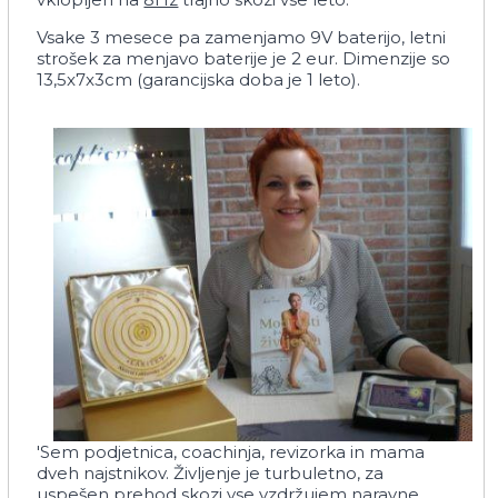
Vsake 3 mesece pa zamenjamo 9V baterijo, letni
strošek za menjavo baterije je 2 eur. Dimenzije so
13,5x7x3cm (garancijska doba je 1 leto).
'Sem podjetnica, coachinja, revizorka in mama
dveh najstnikov. Življenje je turbuletno, za
uspešen prehod skozi vse vzdržujem naravne