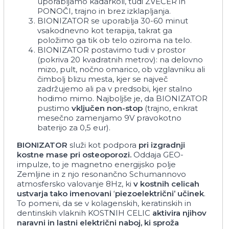
uporabljamo kadarkoli, tudi ZVEČER in
PONOČI, trajno in brez izklapljanja.
BIONIZATOR se uporablja 30-60 minut
vsakodnevno kot terapija, takrat ga
položimo ga tik ob telo oziroma na telo.
BIONIZATOR postavimo tudi v prostor
(pokriva 20 kvadratnih metrov): na delovno
mizo, pult, nočno omarico, ob vzglavniku ali
čimbolj blizu mesta, kjer se največ
zadržujemo ali pa v predsobi, kjer stalno
hodimo mimo. Najboljše je, da BIONIZATOR
pustimo
vključen non-stop
(trajno, enkrat
mesečno zamenjamo 9V pravokotno
baterijo za 0,5 eur).
BIONIZATOR
služi kot podpora
pri
izgradnji
kostne
mase
pri
osteoporozi.
Oddaja GEO-
impulze, to je magnetno energijsko polje
Zemljine in z njo resonančno Schumannovo
atmosfersko valovanje 8Hz, ki
v
kostnih
celicah
ustvarja
tako
imenovani
‘
piezoelektrični’
učinek
.
To pomeni, da se v kolagenskih, keratinskih in
dentinskih vlaknih KOSTNIH CELIC
aktivira
njihov
naravni
in
lastni
električni
naboj,
ki
sproža