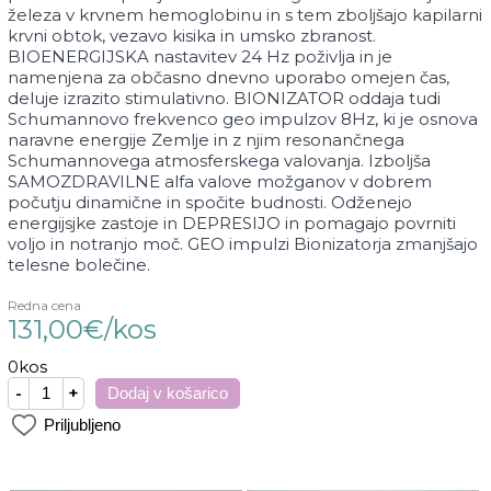
železa v krvnem hemoglobinu in s tem zboljšajo kapilarni
krvni obtok, vezavo kisika in umsko zbranost.
BIOENERGIJSKA nastavitev 24 Hz poživlja in je
namenjena za občasno dnevno uporabo omejen čas,
deluje izrazito stimulativno. BIONIZATOR oddaja tudi
Schumannovo frekvenco geo impulzov 8Hz, ki je osnova
naravne energije Zemlje in z njim resonančnega
Schumannovega atmosferskega valovanja. Izboljša
SAMOZDRAVILNE alfa valove možganov v dobrem
počutju dinamične in spočite budnosti. Odženejo
energijsjke zastoje in DEPRESIJO in pomagajo povrniti
voljo in notranjo moč. GEO impulzi Bionizatorja zmanjšajo
telesne bolečine.
Redna cena
131,
00
€
/
kos
0
kos
-
+
Dodaj v košarico
Priljubljeno