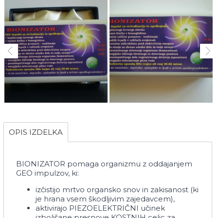
OPIS IZDELKA
BIONIZATOR pomaga organizmu z oddajanjem
GEO impulzov, ki:
izčistijo mrtvo organsko snov in zakisanost (ki
je hrana vsem škodljivim zajedavcem),
aktivirajo PIEZOELEKTRIČNI učinek
izboljšane presnove KOSTNIH celic za