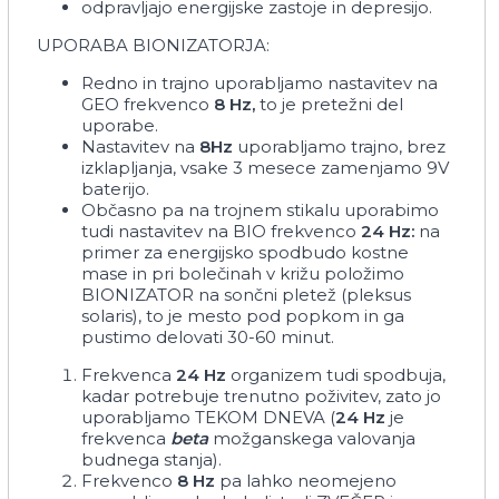
odpravljajo energijske zastoje in depresijo.
UPORABA BIONIZATORJA:
Redno in trajno uporabljamo nastavitev na
GEO frekvenco
8
Hz,
to je pretežni del
uporabe.
Nastavitev na
8Hz
uporabljamo trajno, brez
izklapljanja, vsake 3 mesece zamenjamo 9V
baterijo.
Občasno pa na trojnem stikalu uporabimo
tudi nastavitev na BIO frekvenco
24
Hz:
na
primer za energijsko spodbudo kostne
mase in pri bolečinah v križu položimo
BIONIZATOR na sončni pletež (pleksus
solaris), to je mesto pod popkom in ga
pustimo delovati 30-60 minut.
Frekvenca
24
Hz
organizem tudi spodbuja,
kadar potrebuje trenutno poživitev, zato jo
uporabljamo TEKOM DNEVA (
24
Hz
je
frekvenca
beta
možganskega valovanja
budnega stanja).
Frekvenco
8
Hz
pa lahko neomejeno