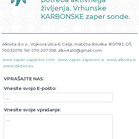
osebno bioresonanco.
življenja. Vrhunske
KARBONSKE zaper sonde.
Alkivita d.o.o., Vojkova ulica 6, Celje, matična številka: 8131783, DŠ:
70032076. Tel: 070-207-558, alkivita10@gmail.com.
www.zaper-zaperino.com
www.zaper-zaperino.si
www.alkivita.si
www.lakites.eu
VPRAŠAJTE NAS:
Vnesite svojo E-pošto:
Vnesite svoje vprašanje: