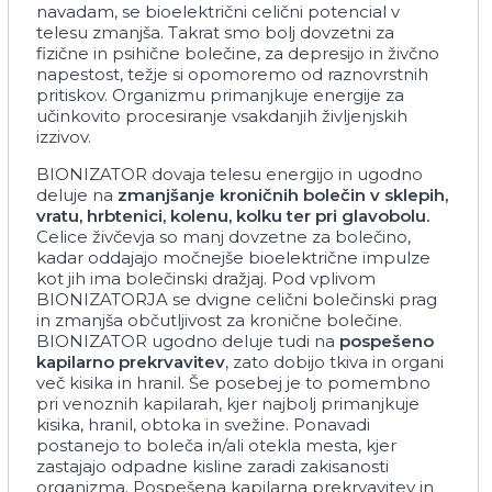
navadam, se bioelektrični celični potencial v
telesu zmanjša. Takrat smo bolj dovzetni za
fizične in psihične bolečine, za depresijo in živčno
napestost, težje si opomoremo od raznovrstnih
pritiskov. Organizmu primanjkuje energije za
učinkovito procesiranje vsakdanjih življenjskih
izzivov.
BIONIZATOR dovaja telesu energijo in ugodno
deluje na
zmanjšanje
kroničnih
bolečin
v
sklepih,
vratu,
hrbtenici,
kolenu,
kolku
ter
pri
glavobolu.
Celice živčevja so manj dovzetne za bolečino,
kadar oddajajo močnejše bioelektrične impulze
kot jih ima bolečinski dražjaj. Pod vplivom
BIONIZATORJA se dvigne celični bolečinski prag
in zmanjša občutljivost za kronične bolečine.
BIONIZATOR ugodno deluje tudi na
pospešeno
kapilarno
prekrvavitev
, zato dobijo tkiva in organi
več kisika in hranil. Še posebej je to pomembno
pri venoznih kapilarah, kjer najbolj primanjkuje
kisika, hranil, obtoka in svežine. Ponavadi
postanejo to boleča in/ali otekla mesta, kjer
zastajajo odpadne kisline zaradi zakisanosti
organizma. Pospešena kapilarna prekrvavitev in