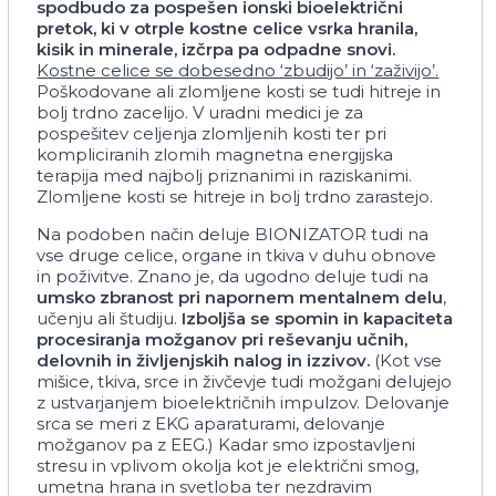
spodbudo
za
pospešen
ionski
bioelektrični
pretok,
ki
v
otrple
kostne
celice
vsrka
hranila,
kisik
in
minerale,
izčrpa
pa
odpadne
snovi.
Kostne celice se dobesedno ‘zbudijo’ in ‘zaživijo’.
Poškodovane ali zlomljene kosti se tudi hitreje in
bolj trdno zacelijo. V uradni medici je za
pospešitev celjenja zlomljenih kosti ter pri
kompliciranih zlomih magnetna energijska
terapija med najbolj priznanimi in raziskanimi.
Zlomljene kosti se hitreje in bolj trdno zarastejo.
Na podoben način deluje BIONIZATOR tudi na
vse druge celice, organe in tkiva v duhu obnove
in poživitve. Znano je, da ugodno deluje tudi na
umsko
zbranost
pri
napornem
mentalnem
delu
,
učenju ali študiju.
Izboljša
se
spomin
in
kapaciteta
procesiranja
možganov
pri
reševanju
učnih,
delovnih
in
življenjskih
nalog
in
izzivov.
(Kot vse
mišice, tkiva, srce in živčevje tudi možgani delujejo
z ustvarjanjem bioelektričnih impulzov. Delovanje
srca se meri z EKG aparaturami, delovanje
možganov pa z EEG.) Kadar smo izpostavljeni
stresu in vplivom okolja kot je električni smog,
umetna hrana in svetloba ter nezdravim